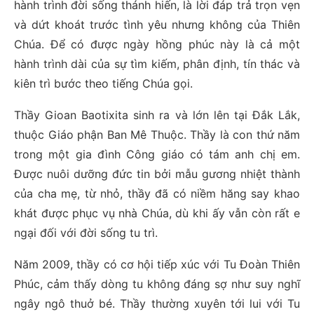
hành trình đời sống thánh hiến, là lời đáp trả trọn vẹn
và dứt khoát trước tình yêu nhưng không của Thiên
Chúa. Để có được ngày hồng phúc này là cả một
hành trình dài của sự tìm kiếm, phân định, tín thác và
kiên trì bước theo tiếng Chúa gọi.
Thầy Gioan Baotixita sinh ra và lớn lên tại Đắk Lắk,
thuộc Giáo phận Ban Mê Thuộc. Thầy là con thứ năm
trong một gia đình Công giáo có tám anh chị em.
Được nuôi dưỡng đức tin bởi mẫu gương nhiệt thành
của cha mẹ, từ nhỏ, thầy đã có niềm hăng say khao
khát được phục vụ nhà Chúa, dù khi ấy vẫn còn rất e
ngại đối với đời sống tu trì.
Năm 2009, thầy có cơ hội tiếp xúc với Tu Đoàn Thiên
Phúc, cảm thấy dòng tu không đáng sợ như suy nghĩ
ngây ngô thuở bé. Thầy thường xuyên tới lui với Tu