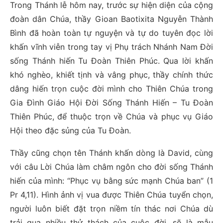
Trong Thánh lễ hôm nay, trước sự hiện diện của cộng
đoàn dân Chúa, thầy Gioan Baotixita Nguyễn Thành
Bình đã hoàn toàn tự nguyện và tự do tuyên đọc lời
khấn vĩnh viễn trong tay vị Phụ trách Nhánh Nam Đời
sống Thánh hiến Tu Đoàn Thiên Phúc. Qua lời khấn
khó nghèo, khiết tịnh và vâng phục, thầy chính thức
dâng hiến trọn cuộc đời mình cho Thiên Chúa trong
Gia Đình Giáo Hội Đời Sống Thánh Hiến – Tu Đoàn
Thiên Phúc, để thuộc trọn về Chúa và phục vụ Giáo
Hội theo đặc sủng của Tu Đoàn.
Thầy cũng chọn tên Thánh khấn dòng là David, cùng
với câu Lời Chúa làm châm ngôn cho đời sống Thánh
hiến của mình: “Phục vụ bằng sức mạnh Chúa ban” (1
Pr 4,11). Hình ảnh vị vua được Thiên Chúa tuyển chọn,
người luôn biết đặt trọn niềm tín thác nơi Chúa dù
trải qua nhiều thử thách của cuộc đời, sẽ là mẫu