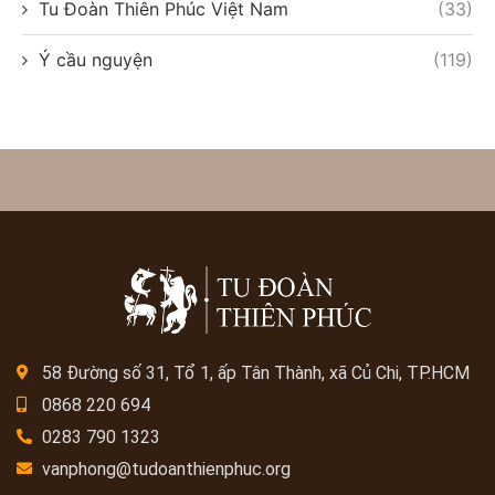
Tu Đoàn Thiên Phúc Việt Nam
(33)
Ý cầu nguyện
(119)
58 Đường số 31, Tổ 1, ấp Tân Thành, xã Củ Chi, TP.HCM
0868 220 694
0283 790 1323
vanphong@tudoanthienphuc.org