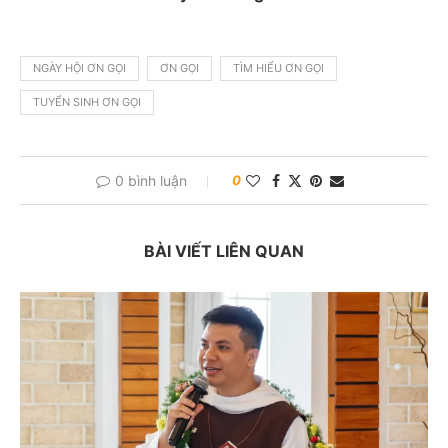
NGÀY HỘI ƠN GỌI
ƠN GỌI
TÌM HIỂU ƠN GỌI
TUYỂN SINH ƠN GỌI
0 bình luận
0
BÀI VIẾT LIÊN QUAN