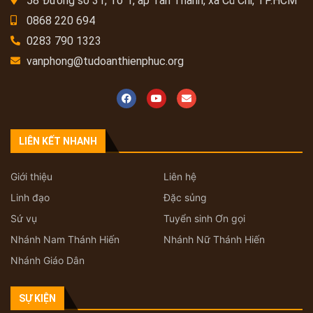
58 Đường số 31, Tổ 1, ấp Tân Thành, xã Củ Chi, TP.HCM
0868 220 694
0283 790 1323
vanphong@tudoanthienphuc.org
LIÊN KẾT NHANH
Giới thiệu
Liên hệ
Linh đạo
Đặc sủng
Sứ vụ
Tuyển sinh Ơn gọi
Nhánh Nam Thánh Hiến
Nhánh Nữ Thánh Hiến
Nhánh Giáo Dân
SỰ KIỆN