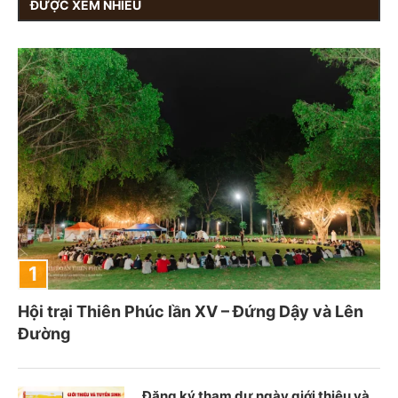
ĐƯỢC XEM NHIỀU
Hội trại Thiên Phúc lần XV – Đứng Dậy và Lên
Đường
Đăng ký tham dự ngày giới thiệu và