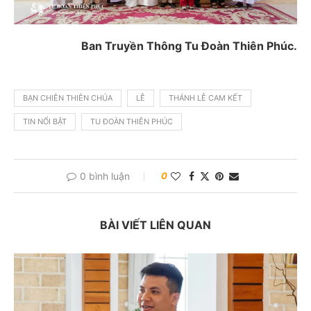
Ban Truyền Thông Tu Đoàn Thiên Phúc.
BẠN CHIÊN THIÊN CHÚA
LỄ
THÁNH LỄ CAM KẾT
TIN NỔI BẬT
TU ĐOÀN THIÊN PHÚC
0 bình luận
0
BÀI VIẾT LIÊN QUAN