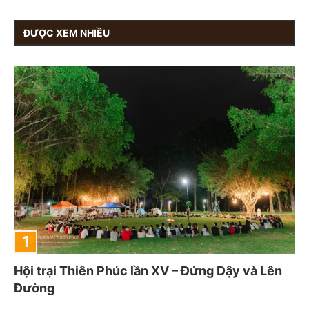
ĐƯỢC XEM NHIỀU
Hội trại Thiên Phúc lần XV – Đứng Dậy và Lên
Đường