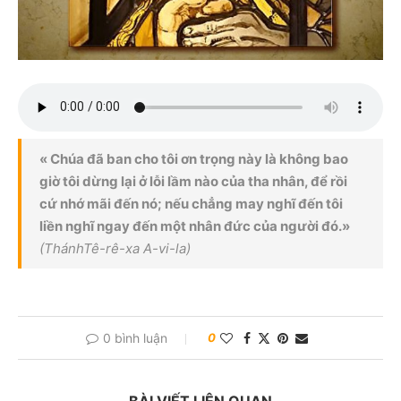
« Chúa đã ban cho tôi ơn trọng này là không bao
giờ tôi dừng lại ở lỗi lầm nào của tha nhân, để rồi
cứ nhớ mãi đến nó; nếu chẳng may nghĩ đến tôi
liền nghĩ ngay đến một nhân đức của người đó.»
(ThánhTê-rê-xa A-vi-la)
0 bình luận
0
BÀI VIẾT LIÊN QUAN