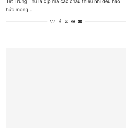
Tết Trung Thu là dịp mà các cháu thiếu nhi đều háo
hức mong …