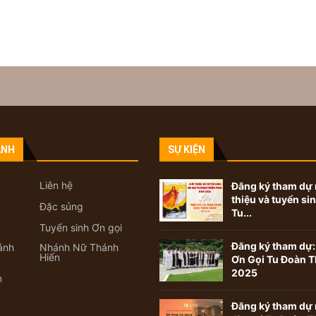
ANH
SỰ KIỆN
Liên hệ
Đăng ký tham dự 
thiệu và tuyển si
Đặc sủng
Tu...
Tuyển sinh Ơn gọi
Đăng ký tham dự:
ánh
Nhánh Nữ Thánh
Hiến
Ơn Gọi Tu Đoàn T
2025
n
Đăng ký tham dự 