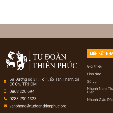
LIÊN KẾT NH
Giới thiệu
Linh đạo
58 Đường số 31, Tổ 1, ấp Tân Thành, xã
Sứ vụ
Củ Chi, TP.HCM
Nhánh Nam Th
0868 220 694
Hiến
0283 790 1323
Nhánh Giáo Dâ
vanphong@tudoanthienphuc.org