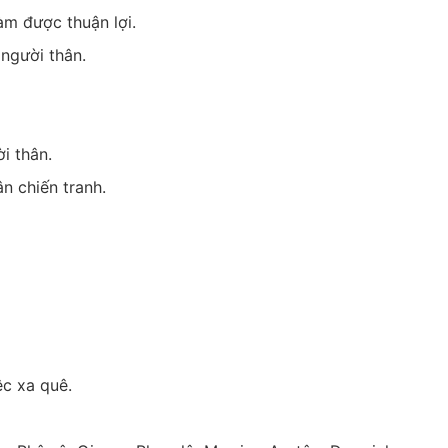
àm được thuận lợi.
 người thân.
i thân.
n chiến tranh.
ệc xa quê.