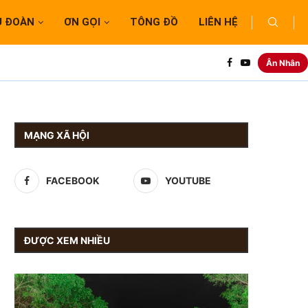
U ĐOÀN
ƠN GỌI
TÔNG ĐỒ
LIÊN HỆ
Ân Nhân
MẠNG XÃ HỘI
FACEBOOK
YOUTUBE
ĐƯỢC XEM NHIỀU