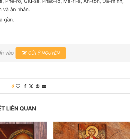
a, Phê-rô, Giu-se, Phao-lô, Ma-ri-a, An-tôn, Đa-minh,
n và ân nhân.
a gần.
hấn vào
GỬI Ý NGUYỆN
0
ẾT LIÊN QUAN