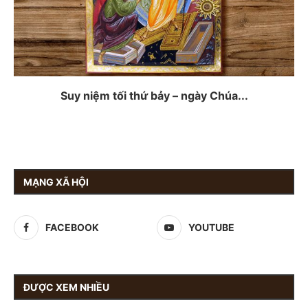
Suy niệm tối thứ bảy – ngày Chúa...
MẠNG XÃ HỘI
FACEBOOK
YOUTUBE
ĐƯỢC XEM NHIỀU