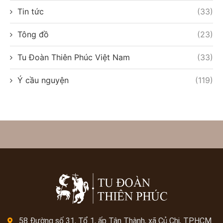
Tin tức
(33)
Tông đồ
(23)
Tu Đoàn Thiên Phúc Việt Nam
(33)
Ý cầu nguyện
(119)
58 Đường số 31, Tổ 1, ấp Tân Thành, xã Củ Chi, TP.HCM