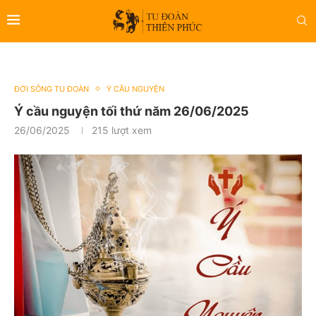
ĐỜI SỐNG TU ĐOÀN
Ý CẦU NGUYỆN
Ý cầu nguyện tối thứ năm 26/06/2025
26/06/2025
215
lượt xem