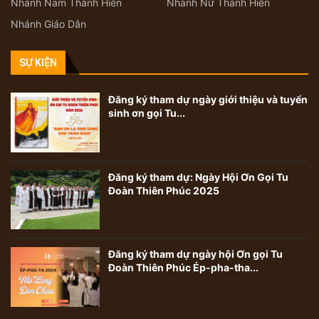
Nhánh Nam Thánh Hiến
Nhánh Nữ Thánh Hiến
Nhánh Giáo Dân
SỰ KIỆN
Đăng ký tham dự ngày giới thiệu và tuyển
sinh ơn gọi Tu...
Đăng ký tham dự: Ngày Hội Ơn Gọi Tu
Đoàn Thiên Phúc 2025
Đăng ký tham dự ngày hội Ơn gọi Tu
Đoàn Thiên Phúc Ép-pha-tha...