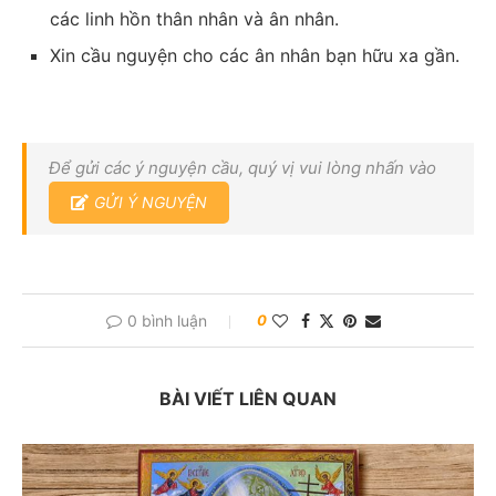
các linh hồn thân nhân và ân nhân.
Xin cầu nguyện cho các ân nhân bạn hữu xa gần.
Để gửi các ý nguyện cầu, quý vị vui lòng nhấn vào
GỬI Ý NGUYỆN
0 bình luận
0
BÀI VIẾT LIÊN QUAN