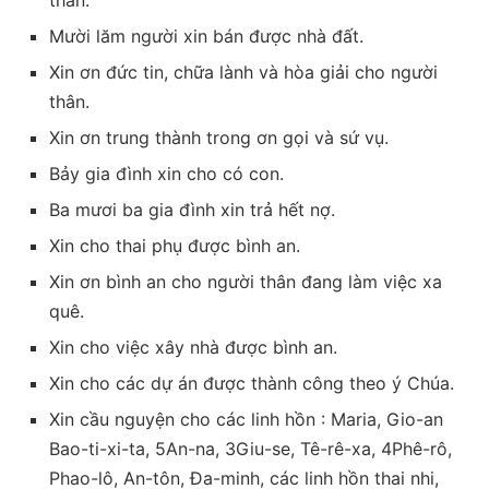
Mười lăm người xin bán được nhà đất.
Xin ơn đức tin, chữa lành và hòa giải cho người
thân.
Xin ơn trung thành trong ơn gọi và sứ vụ.
Bảy gia đình xin cho có con.
Ba mươi ba gia đình xin trả hết nợ.
Xin cho thai phụ được bình an.
Xin ơn bình an cho người thân đang làm việc xa
quê.
Xin cho việc xây nhà được bình an.
Xin cho các dự án được thành công theo ý Chúa.
Xin cầu nguyện cho các linh hồn : Maria, Gio-an
Bao-ti-xi-ta, 5An-na, 3Giu-se, Tê-rê-xa, 4Phê-rô,
Phao-lô, An-tôn, Đa-minh, các linh hồn thai nhi,