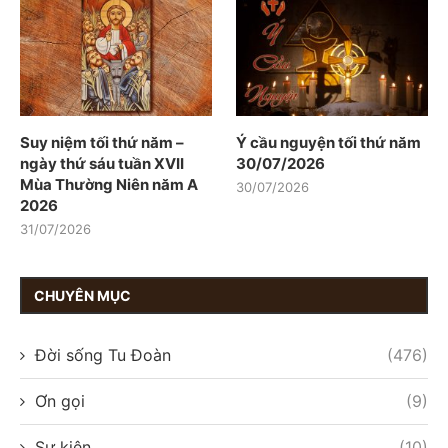
Suy niệm tối thứ năm –
Ý cầu nguyện tối thứ năm
ngày thứ sáu tuần XVII
30/07/2026
Mùa Thường Niên năm A
30/07/2026
2026
31/07/2026
CHUYÊN MỤC
Đời sống Tu Đoàn
(476)
Ơn gọi
(9)
Sự kiện
(10)