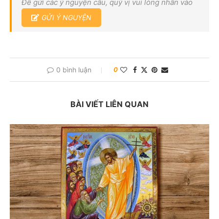
Để gửi các ý nguyện cầu, quý vị vui lòng nhấn vào
GỬI Ý NGUYỆN
0 bình luận
0
BÀI VIẾT LIÊN QUAN