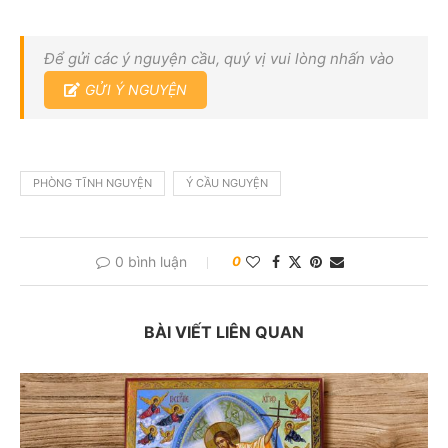
Để gửi các ý nguyện cầu, quý vị vui lòng nhấn vào
GỬI Ý NGUYỆN
PHÒNG TĨNH NGUYỆN
Ý CẦU NGUYỆN
0 bình luận
0
BÀI VIẾT LIÊN QUAN