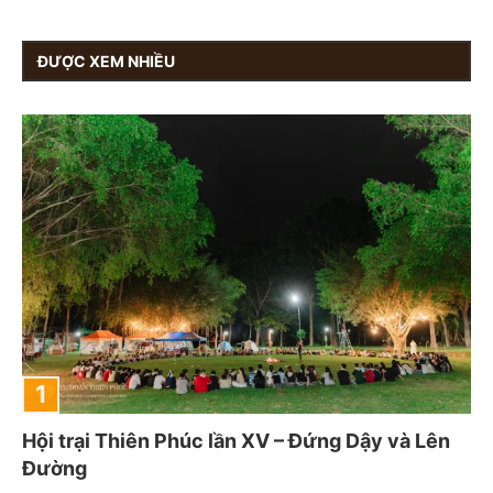
ĐƯỢC XEM NHIỀU
Hội trại Thiên Phúc lần XV – Đứng Dậy và Lên
Đường