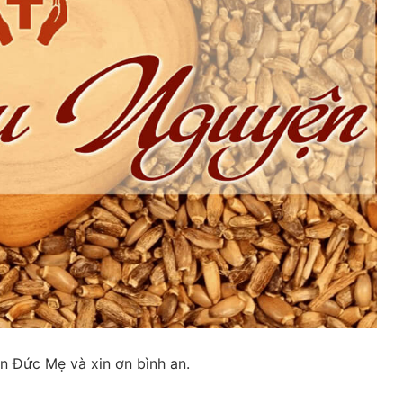
ơn Đức Mẹ và xin ơn bình an.