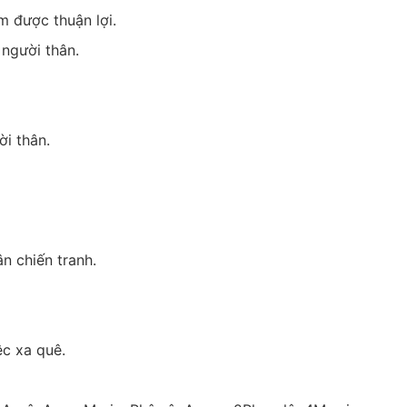
m được thuận lợi.
 người thân.
ời thân.
n chiến tranh.
ệc xa quê.