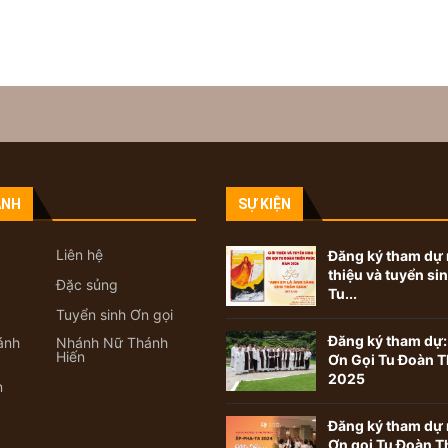
ANH
SỰ KIỆN
Liên hệ
Đăng ký tham dự 
thiệu và tuyển si
Đặc sủng
Tu...
Tuyển sinh Ơn gọi
Đăng ký tham dự:
ánh
Nhánh Nữ Thánh
Hiến
Ơn Gọi Tu Đoàn T
2025
n
Đăng ký tham dự 
Ơn gọi Tu Đoàn T