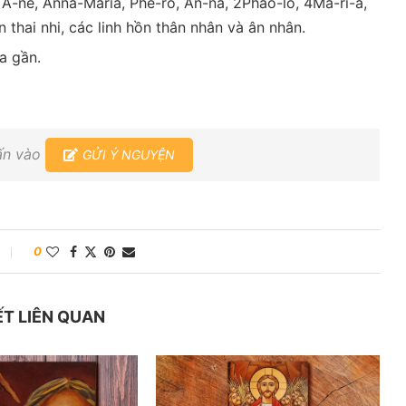
 A-nê, Anna-Maria, Phê-rô, An-na, 2Phao-lô, 4Ma-ri-a,
 thai nhi, các linh hồn thân nhân và ân nhân.
a gần.
hấn vào
GỬI Ý NGUYỆN
0
ẾT LIÊN QUAN