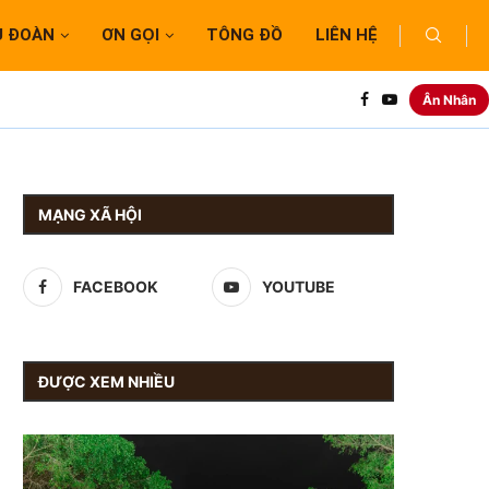
U ĐOÀN
ƠN GỌI
TÔNG ĐỒ
LIÊN HỆ
Ân Nhân
MẠNG XÃ HỘI
FACEBOOK
YOUTUBE
ĐƯỢC XEM NHIỀU