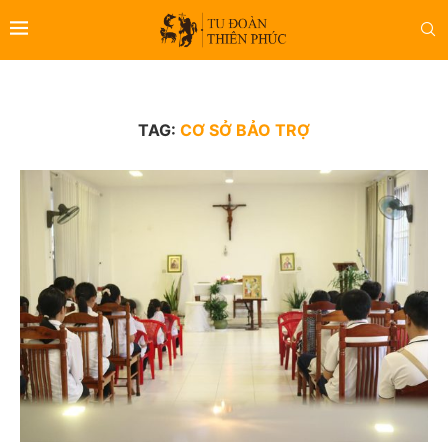
TAG:
CƠ SỞ BẢO TRỢ