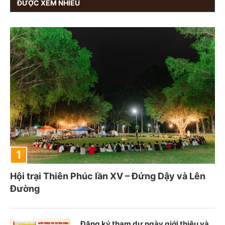
ĐƯỢC XEM NHIỀU
Hội trại Thiên Phúc lần XV – Đứng Dậy và Lên
Đường
Đăng ký tham dự ngày giới thiệu và