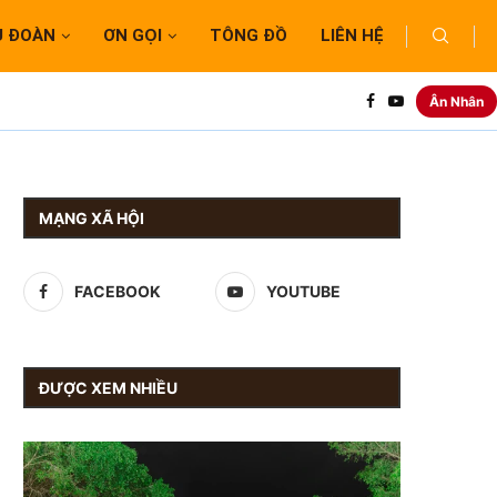
U ĐOÀN
ƠN GỌI
TÔNG ĐỒ
LIÊN HỆ
Ân Nhân
MẠNG XÃ HỘI
FACEBOOK
YOUTUBE
ĐƯỢC XEM NHIỀU