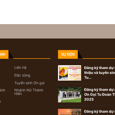
ANH
SỰ KIỆN
Liên hệ
Đăng ký tham dự 
thiệu và tuyển si
Đặc sủng
Tu...
Tuyển sinh Ơn gọi
Đăng ký tham dự:
ánh
Nhánh Nữ Thánh
Hiến
Ơn Gọi Tu Đoàn T
2025
n
Đăng ký tham dự 