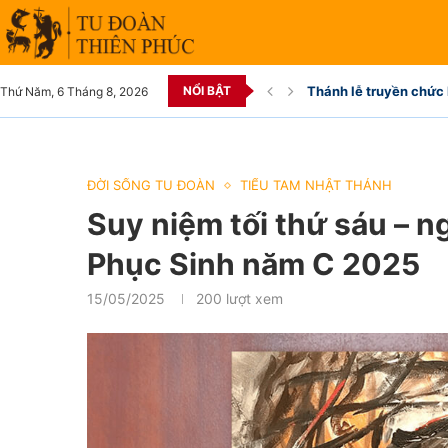
NỔI BẬT
Thánh lễ truyền chức 
Thứ Năm, 6 Tháng 8, 2026
ĐỜI SỐNG TU ĐOÀN
TIỂU TAM NHẬT THÁNH
Suy niệm tối thứ sáu – n
Phục Sinh năm C 2025
15/05/2025
200
lượt xem