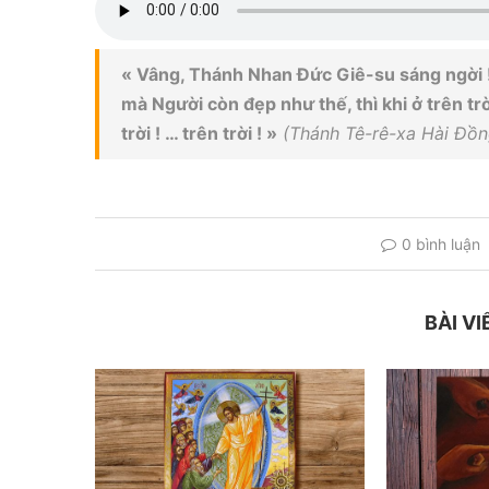
« Vâng, Thánh Nhan Đức Giê-su sáng ngời 
mà Người còn đẹp như thế, thì khi ở trên trờ
trời ! … trên trời ! »
(Thánh Tê-rê-xa Hài Đồng
0 bình luận
BÀI VI