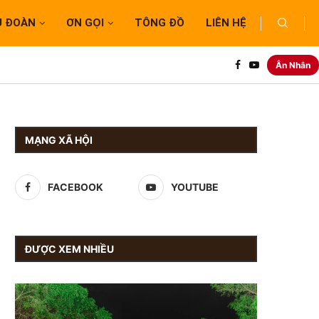
U ĐOÀN
ƠN GỌI
TÔNG ĐỒ
LIÊN HỆ
Ân Nhân
MẠNG XÃ HỘI
FACEBOOK
YOUTUBE
ĐƯỢC XEM NHIỀU