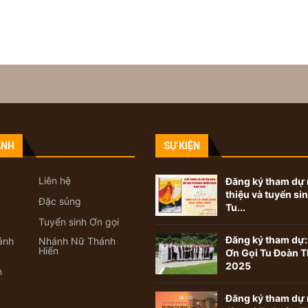
ANH
SỰ KIỆN
Liên hệ
Đăng ký tham dự 
thiệu và tuyển si
Đặc sủng
Tu...
Tuyển sinh Ơn gọi
Đăng ký tham dự:
ánh
Nhánh Nữ Thánh
Hiến
Ơn Gọi Tu Đoàn T
2025
n
Đăng ký tham dự 