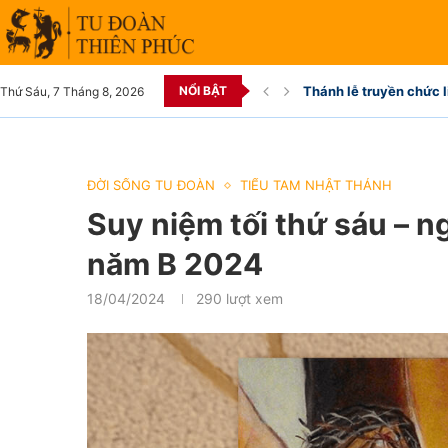
NỔI BẬT
Thánh lễ truyền chức l
Thứ Sáu, 7 Tháng 8, 2026
ĐỜI SỐNG TU ĐOÀN
TIỂU TAM NHẬT THÁNH
Suy niệm tối thứ sáu – n
năm B 2024
18/04/2024
290
lượt xem