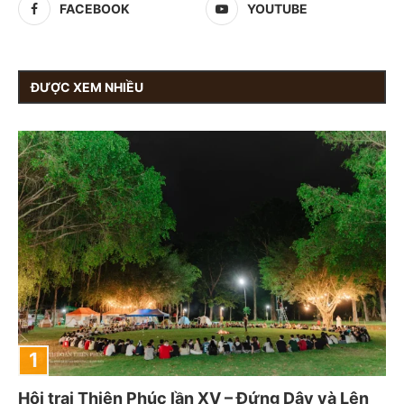
FACEBOOK
YOUTUBE
ĐƯỢC XEM NHIỀU
Hội trại Thiên Phúc lần XV – Đứng Dậy và Lên