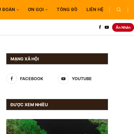
U ĐOÀN
ƠN GỌI
TÔNG ĐỒ
LIÊN HỆ
Ân Nhân
MẠNG XÃ HỘI
FACEBOOK
YOUTUBE
ĐƯỢC XEM NHIỀU