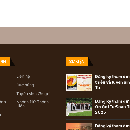
ANH
SỰ KIỆN
Liên hệ
Đăng ký tham dự 
thiệu và tuyển si
Đặc sủng
Tu...
Tuyển sinh Ơn gọi
Đăng ký tham dự:
ánh
Nhánh Nữ Thánh
Hiến
Ơn Gọi Tu Đoàn T
2025
n
Đăng ký tham dự 