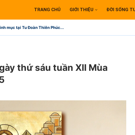
TRANG CHỦ
GIỚI THIỆU
ĐỜI SỐNG T
inh mục tại Tu Đoàn Thiên Phúc...
gày thứ sáu tuần XII Mùa
5