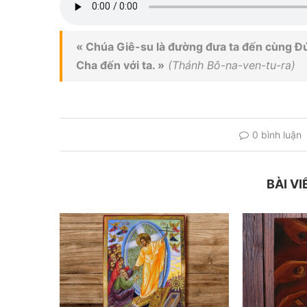
« Chúa Giê-su là đường đưa ta đến cùng Đứ
Cha đến với ta. »
(Thánh Bô-na-ven-tu-ra)
0 bình luận
BÀI VI