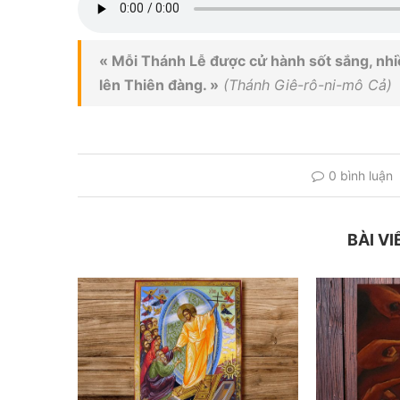
« Mỗi Thánh Lễ được cử hành sốt sắng, nhiề
lên Thiên đàng. »
(Thánh Giê-rô-ni-mô Cả)
0 bình luận
BÀI VI