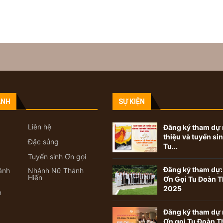
ANH
SỰ KIỆN
Liên hệ
Đăng ký tham dự 
thiệu và tuyển si
Đặc sủng
Tu...
Tuyển sinh Ơn gọi
Đăng ký tham dự:
ánh
Nhánh Nữ Thánh
Hiến
Ơn Gọi Tu Đoàn T
2025
n
Đăng ký tham dự 
Ơn gọi Tu Đoàn T