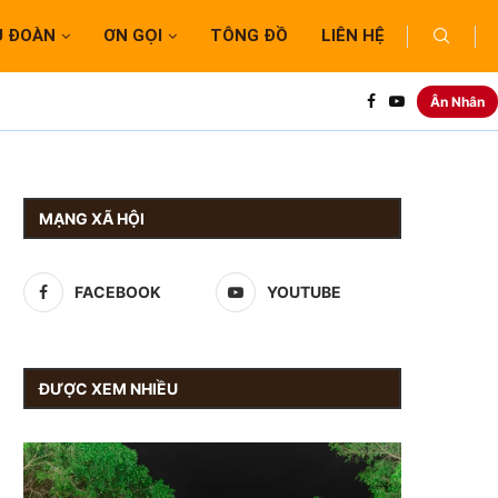
U ĐOÀN
ƠN GỌI
TÔNG ĐỒ
LIÊN HỆ
Ân Nhân
MẠNG XÃ HỘI
FACEBOOK
YOUTUBE
ĐƯỢC XEM NHIỀU