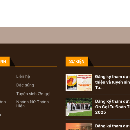
ANH
SỰ KIỆN
Liên hệ
Đăng ký tham dự 
thiệu và tuyển si
Đặc sủng
Tu...
Tuyển sinh Ơn gọi
Đăng ký tham dự:
ánh
Nhánh Nữ Thánh
Hiến
Ơn Gọi Tu Đoàn T
2025
n
Đăng ký tham dự 