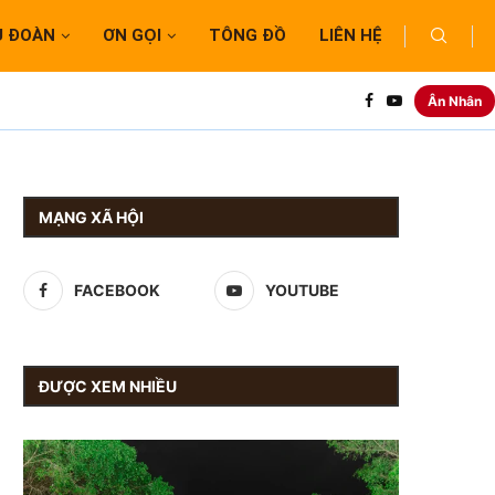
U ĐOÀN
ƠN GỌI
TÔNG ĐỒ
LIÊN HỆ
Ân Nhân
MẠNG XÃ HỘI
FACEBOOK
YOUTUBE
ĐƯỢC XEM NHIỀU