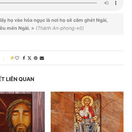
ẩy họ vào hỏa ngục là nơi họ sẽ căm ghét Ngài,
yêu mến Ngài. »
(Thánh An-phong-xô)
0
ẾT LIÊN QUAN