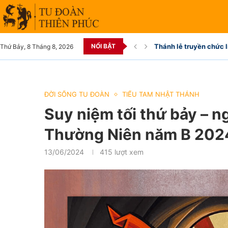
NỔI BẬT
Thánh lễ truyền chức l
Thứ Bảy, 8 Tháng 8, 2026
ĐỜI SỐNG TU ĐOÀN
TIỂU TAM NHẬT THÁNH
Suy niệm tối thứ bảy – n
Thường Niên năm B 202
13/06/2024
415
lượt xem