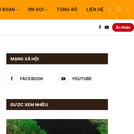
U ĐOÀN
ƠN GỌI
TÔNG ĐỒ
LIÊN HỆ
Ân Nhân
MẠNG XÃ HỘI
FACEBOOK
YOUTUBE
ĐƯỢC XEM NHIỀU