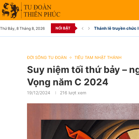
NỔI BẬT
Thánh lễ truyền chức l
Thứ Bảy, 8 Tháng 8, 2026
ĐỜI SỐNG TU ĐOÀN
TIỂU TAM NHẬT THÁNH
Suy niệm tối thứ bảy – 
Vọng năm C 2024
19/12/2024
216
lượt xem