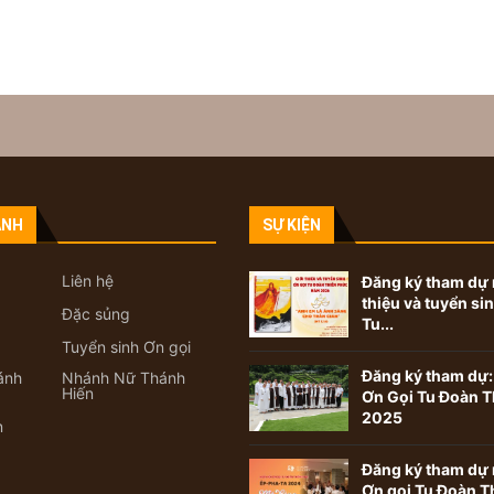
ANH
SỰ KIỆN
Liên hệ
Đăng ký tham dự 
thiệu và tuyển si
Đặc sủng
Tu...
Tuyển sinh Ơn gọi
Đăng ký tham dự:
ánh
Nhánh Nữ Thánh
Hiến
Ơn Gọi Tu Đoàn T
2025
n
Đăng ký tham dự 
Ơn gọi Tu Đoàn T