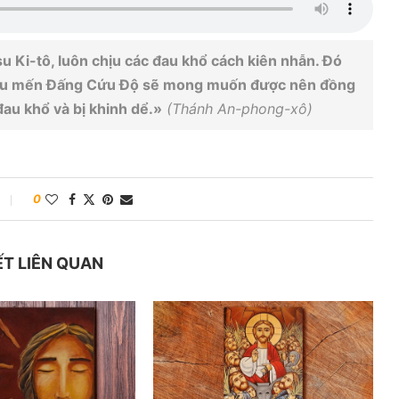
u Ki-tô, luôn chịu các đau khổ cách kiên nhẫn. Đó
i yêu mến Đấng Cứu Độ sẽ mong muốn được nên đồng
au khổ và bị khinh dể.»
(Thánh An-phong-xô)
0
ẾT LIÊN QUAN