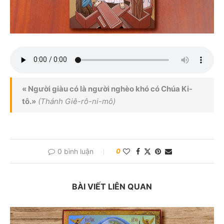
« Người giàu có là người nghèo khó có Chúa Ki-
tô.»
(Thánh Giê-rô-ni-mô)
0 bình luận
0
BÀI VIẾT LIÊN QUAN