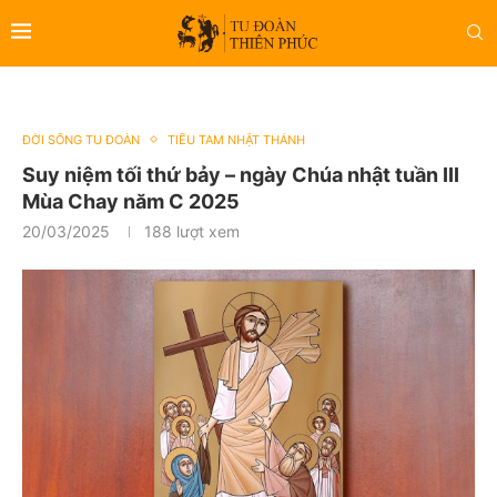
ĐỜI SỐNG TU ĐOÀN
TIỂU TAM NHẬT THÁNH
Suy niệm tối thứ bảy – ngày Chúa nhật tuần III
Mùa Chay năm C 2025
20/03/2025
188
lượt xem