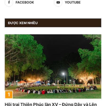
FACEBOOK
YOUTUBE
ĐƯỢC XEM NHIỀU
Hội trại Thiên Phúc lần XV – Đứng Dậy và Lên