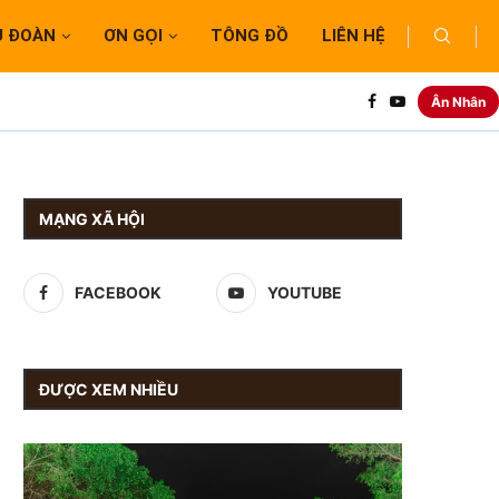
U ĐOÀN
ƠN GỌI
TÔNG ĐỒ
LIÊN HỆ
Ân Nhân
MẠNG XÃ HỘI
FACEBOOK
YOUTUBE
ĐƯỢC XEM NHIỀU